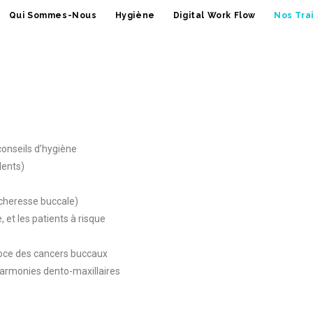
Qui Sommes-Nous
Hygiène
Digital Work Flow
Nos Tra
onseils d’hygiène
dents)
cheresse buccale)
et les patients à risque
coce des cancers buccaux
harmonies dento-maxillaires