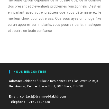
meilleure option dépendra de la qualité d’os, de la quantité
d’os présent et d’éventuels problèmes fonctionnels. C’est en
en parlant avec votre praticien que vous déterminerez le
meilleur choix pour votre cas. Que vous ayez un bridge fixe
ou un appareil sur implants, vous pourrez parler, mastiquer
et sourire en toute confiance.
NOUS RENCONTRER
Adresse:
Cabinet N°7 Bloc A Residence Les Lilas, Avenue Raja
Ben Ammar, Centre Urbain Nord, 1080 Tunis, TUNISIE
Email:
contact@drahmeddakhli.com
Téléphone:
+216 71 822 678